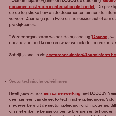
°
Goede
Ook dit najaar organiseert LOGOS de opleiding ‘
documentenstroom in internationale handel
’
. De prakti
op de logistieke flow en de documenten binnen de intern
vervoer. Daarna ga je in twee online sessies actief aan d
praktijkcases.
Douane
° Verder organiseren we ook de bijscholing ‘
’, w
douane aan bod komen en waar we ook de theorie omzett
sectorconsulenten@logosinform.be
Schrijf je snel in via
Sectortechnische opleidingen
een samenwerking
Heeft jouw school
met LOGOS? Neem 
deel aan één van de sectortechnische opleidingen. Vol
medewerkers uit de sector opleiding rond Incoterms, Bi
om niet enkel je kennis op peil te brengen en te houden