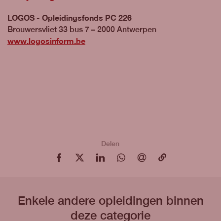
LOGOS - Opleidingsfonds PC 226
Brouwersvliet 33 bus 7 – 2000 Antwerpen
www.logosinform.be
Delen
op Facebook
op X
op LinkedIn
op WhatsApp
via e-mail
via e-mail
Enkele andere opleidingen binnen
deze categorie