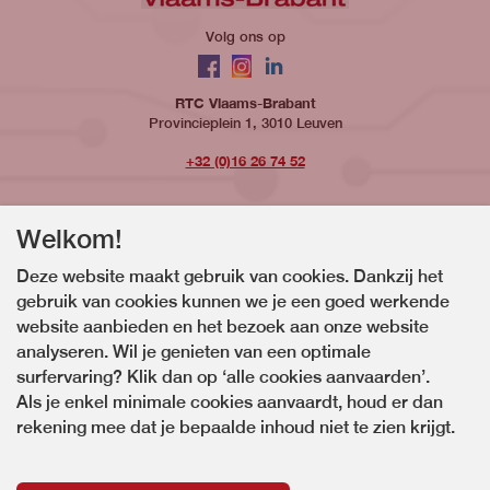
Volg ons op
Facebook
Instagram
LinkedIn
RTC Vlaams-Brabant
Provincieplein 1, 3010 Leuven
+32 (0)16 26 74 52
Welkom!
Site links
Deze website maakt gebruik van cookies. Dankzij het
gebruik van cookies kunnen we je een goed werkende
Opleidingen
website aanbieden en het bezoek aan onze website
Social Media
analyseren. Wil je genieten van een optimale
Algemene voorwaarden
surfervaring? Klik dan op ‘alle cookies aanvaarden’.
Als je enkel minimale cookies aanvaardt, houd er dan
Cookies
rekening mee dat je bepaalde inhoud niet te zien krijgt.
Privacy
Gebruik van AI-gegenereerde beelden