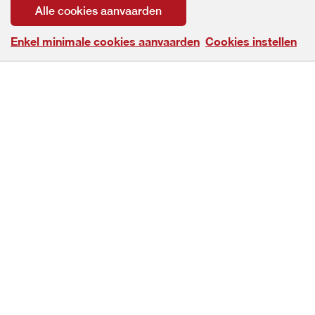
Alle cookies aanvaarden
Enkel minimale cookies aanvaarden
Cookies instellen
Neem contact op
Heb je een vraag of wens je aan de slag te gaan met RTC
Vlaams-Brabant? Aarzel dan niet en contacteer ons!
Contacteer ons
© Copyright RTC Vlaams-Brabant 2026. Alle rechten voorbehouden