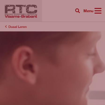
Menu
{{ 'Zoeken'|tr
Duaal Leren