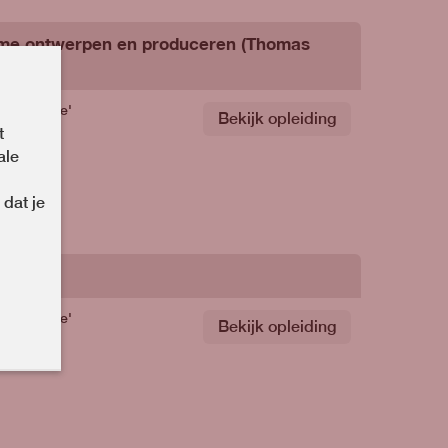
me ontwerpen en produceren (Thomas
chnologie'
Bekijk opleiding
t
ale
 dat je
26-2027
chnologie'
Bekijk opleiding