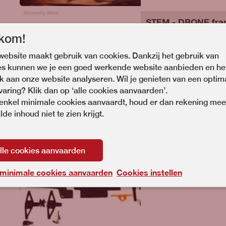
STEM - DRONE fra
More) 2026-2027
kom!
ebsite maakt gebruik van cookies. Dankzij het gebruik van
Thomas More 'maakte
es kunnen we je een goed werkende website aanbieden en he
 aan onze website analyseren. Wil je genieten van een optim
varing? Klik dan op ‘alle cookies aanvaarden’.
 enkel minimale cookies aanvaardt, houd er dan rekening mee
de inhoud niet te zien krijgt.
STEM - RC Auto 20
lle cookies aanvaarden
Thomas More 'maakte
 minimale cookies aanvaarden
Cookies instellen