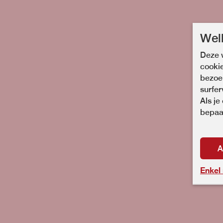
Wel
Deze w
cooki
bezoek
surfer
Als je
bepaal
A
Enkel