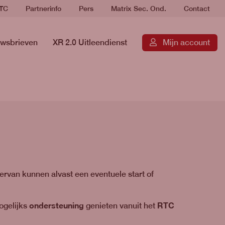
RTC
Partnerinfo
Pers
Matrix Sec. Ond.
Contact
wsbrieven
XR 2.0 Uitleendienst
Mijn account
rvan kunnen alvast een eventuele start of
ondersteuning
RTC
gelijks
genieten vanuit het