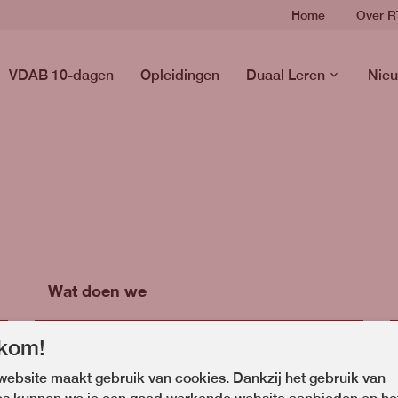
Home
Over 
VDAB 10-dagen
Opleidingen
Duaal Leren
Nieu
Wat doen we
kom!
Vervoer RTC-acties
ebsite maakt gebruik van cookies. Dankzij het gebruik van