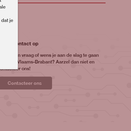
t
ale
 dat je
Neem contact op
eb je een vraag of wens je aan de slag te gaan
et RTC Vlaams-Brabant? Aarzel dan niet en
ontacteer ons!
Contacteer ons