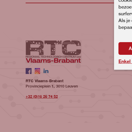
cooki
bezoek
surfer
Als je
bepaal
A
Enkel
Volg ons op
Facebook
Instagram
LinkedIn
RTC Vlaams-Brabant
Provincieplein 1, 3010 Leuven
+32 (0)16 26 74 52