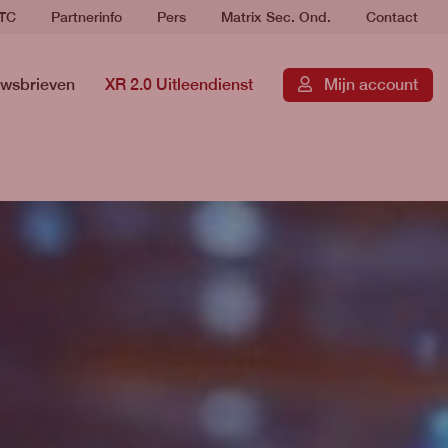
RTC
Partnerinfo
Pers
Matrix Sec. Ond.
Contact
wsbrieven
XR 2.0 Uitleendienst
Mijn account