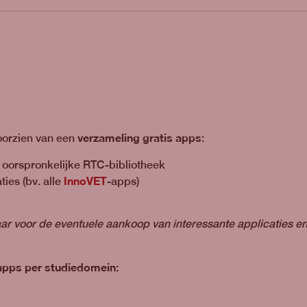
verzameling gratis apps
voorzien van een
:
 oorspronkelijke RTC-bibliotheek
InnoVET
ies (bv. alle
-apps)
r voor de eventuele aankoop van interessante applicaties en/
apps per studiedomein: