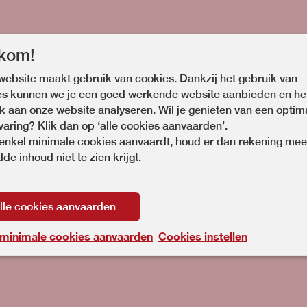
kom!
ebsite maakt gebruik van cookies. Dankzij het gebruik van
es kunnen we je een goed werkende website aanbieden en he
 aan onze website analyseren. Wil je genieten van een optim
varing? Klik dan op ‘alle cookies aanvaarden’.
 enkel minimale cookies aanvaardt, houd er dan rekening mee
 om professionele 360°-beelden mee te maken. Één 360°-pa
de inhoud niet te zien krijgt.
nd statief, een externe microfoon en een usb-stick voor het 
lle cookies aanvaarden
 minimale cookies aanvaarden
Cookies instellen