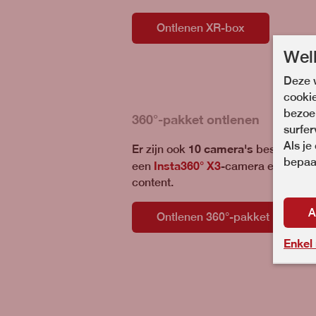
Ontlenen XR-box
Wel
Deze w
cooki
bezoek
360°-pakket ontlenen
surfer
Als je
10 camera's
Er zijn ook
beschikbaar
bepaal
Insta360° X3
een
-camera en bijhore
content.
A
Ontlenen 360°-pakket
Enkel