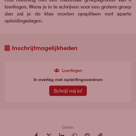
leerlingen. Wens je in te schrijven voor een grotere groep
dan zal je de klas moeten opsplitsen met aparte
opleidingsdagen.
Inschrijfmogelijkheden
Leerlingen
In overleg met opleidingscentrum
Schrijf mij in!
Delen
op Facebook
op X
op LinkedIn
op WhatsApp
via e-mail
via e-mail