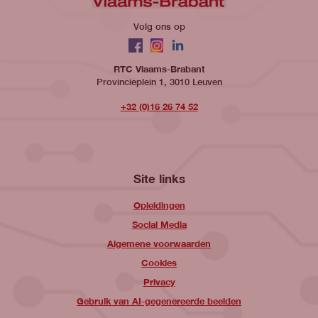
Volg ons op
Facebook
Instagram
LinkedIn
RTC Vlaams-Brabant
Provincieplein 1, 3010 Leuven
+32 (0)16 26 74 52
Site links
Opleidingen
Social Media
Algemene voorwaarden
Cookies
Privacy
Gebruik van AI-gegenereerde beelden