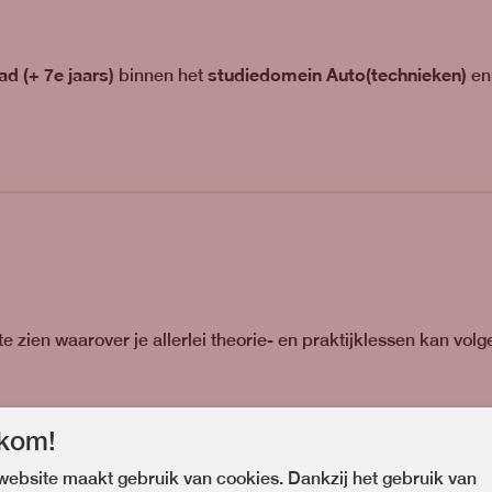
ad (+ 7e jaars)
studiedomein Auto(technieken)
binnen het
e
 te zien waarover je allerlei theorie- en praktijklessen kan volg
p de elektrische fiets
.
kom!
ebsite maakt gebruik van cookies. Dankzij het gebruik van