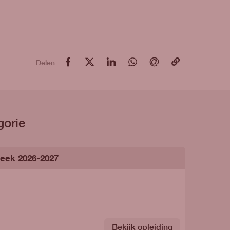
op Facebook
op X
op LinkedIn
op WhatsApp
via e-mail
via e-mail
Delen
gorie
theek 2026-2027
Bekijk opleiding