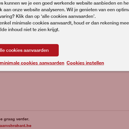
es kunnen we je een goed werkende website aanbieden en he
 aan onze website analyseren. Wil je genieten van een optim
varing? Klik dan op ‘alle cookies aanvaarden’.
 enkel minimale cookies aanvaardt, houd er dan rekening mee
de inhoud niet te zien krijgt.
n wat Diagnose Car voor jou als school of bedrijfspartner 
lle cookies aanvaarden
 minimale cookies aanvaarden
Cookies instellen
e graag verder.
laamsbrabant.be