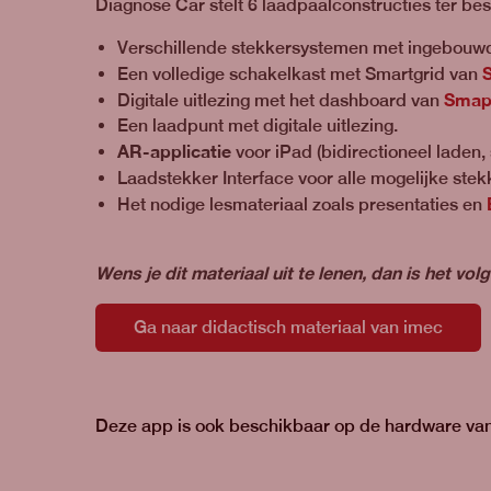
Diagnose Car stelt 6 laadpaalconstructies ter b
Verschillende stekkersystemen met ingebouwd
Een volledige schakelkast met Smartgrid van
Smap
Digitale uitlezing met het dashboard van
Een laadpunt met digitale uitlezing.
AR-applicatie
voor iPad (bidirectioneel laden, 
Laadstekker Interface voor alle mogelijke ste
Het nodige lesmateriaal zoals presentaties en
Wens je dit materiaal uit te lenen, dan is het vo
Ga naar didactisch materiaal van imec
Deze app is ook beschikbaar op de hardware van