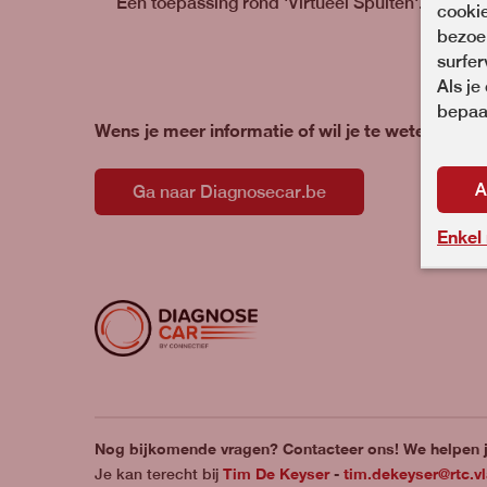
Een toepassing rond 'Virtueel Spuiten'.
cooki
bezoek
surfer
Als je
bepaal
Wens je meer informatie of wil je te weten kome
A
Ga naar Diagnosecar.be
Enkel
Nog bijkomende vragen? Contacteer ons! We helpen j
Tim De Keyser
tim.dekeyser@rtc.v
Je kan terecht bij
-