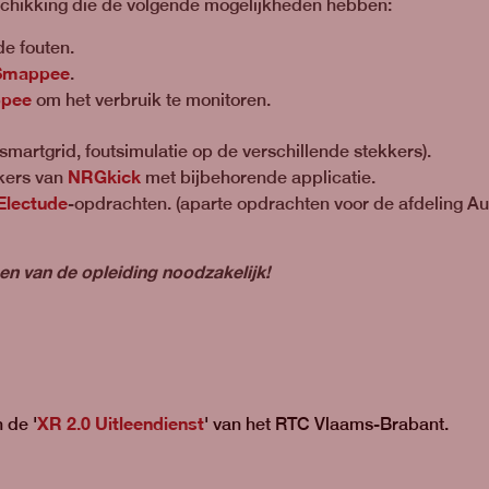
eschikking die de volgende mogelijkheden hebben:
e fouten.
Smappee
.
pee
om het verbruik te monitoren.
smartgrid, foutsimulatie op de verschillende stekkers).
NRGkick
kkers van
met bijbehorende applicatie.
Electude
-opdrachten. (aparte opdrachten voor de afdeling Auto
lgen van de opleiding noodzakelijk!
XR 2.0 Uitleendienst
 de '
' van het RTC Vlaams-Brabant.