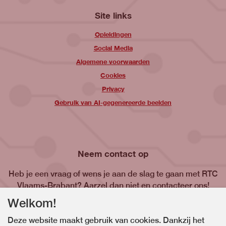
Site links
Opleidingen
Social Media
Algemene voorwaarden
Cookies
Privacy
Gebruik van AI-gegenereerde beelden
Neem contact op
Heb je een vraag of wens je aan de slag te gaan met RTC
Vlaams-Brabant? Aarzel dan niet en contacteer ons!
Welkom!
Contacteer ons
Deze website maakt gebruik van cookies. Dankzij het