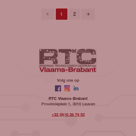
Vorige
Volgende
1
2
Volg ons op
Facebook
Instagram
LinkedIn
RTC Vlaams-Brabant
Provincieplein 1, 3010 Leuven
+32 (0)16 26 74 52