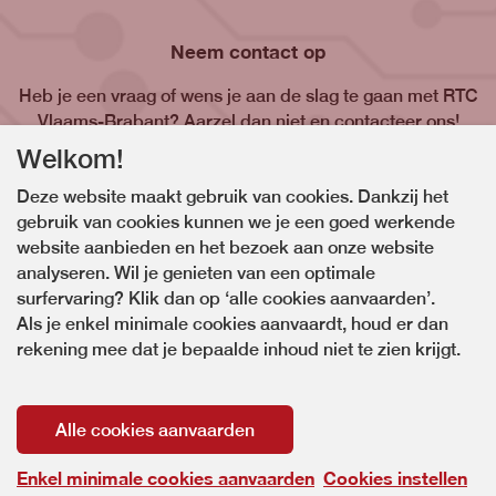
Neem contact op
Heb je een vraag of wens je aan de slag te gaan met RTC
Vlaams-Brabant? Aarzel dan niet en contacteer ons!
Welkom!
Contacteer ons
Deze website maakt gebruik van cookies. Dankzij het
gebruik van cookies kunnen we je een goed werkende
website aanbieden en het bezoek aan onze website
analyseren. Wil je genieten van een optimale
surfervaring? Klik dan op ‘alle cookies aanvaarden’.
Als je enkel minimale cookies aanvaardt, houd er dan
rekening mee dat je bepaalde inhoud niet te zien krijgt.
Alle cookies aanvaarden
© Copyright RTC Vlaams-Brabant 2026. Alle rechten voorbehouden
webdesign © Sanmax Projects
Enkel minimale cookies aanvaarden
Cookies instellen