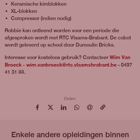
Keramische kimblokken
XL-blokken
Compressor (indien nodig)
Robbie kan ontleend worden voor een periode die
afgesproken wordt met RTC Vlaams-Brabant. De cobot
wordt geleverd op school door Dumoulin Bricks.
Wim Van
Interesse voor kosteloos gebruik? Contacteer
Broeck -
wim.vanbroeck@rtc.vlaamsbrabant.be
- 0497
41 31 88.
Delen
op Facebook
op X
op LinkedIn
op WhatsApp
via e-mail
via e-mail
Enkele andere opleidingen binnen