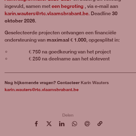
een begroting
ingevuld, samen met
, via e-mail aan
karin.wauters@rtc.vlaamsbrabant.be.
30
Deadline
oktober 2026
.
Geselecteerde projecten ontvangen een financiële
maximaal € 1.000
ondersteuning van
, opgesplitst in:
€ 750 na goedkeuring van het project
€ 250 na deelname aan het slotevent
_____________________________________________________________
Nog bijkomende vragen? Contacteer
Karin Wauters
karin.wauters@rtc.vlaamsbrabant.be
Delen
op Facebook
op X
op LinkedIn
op WhatsApp
via e-mail
via e-mail