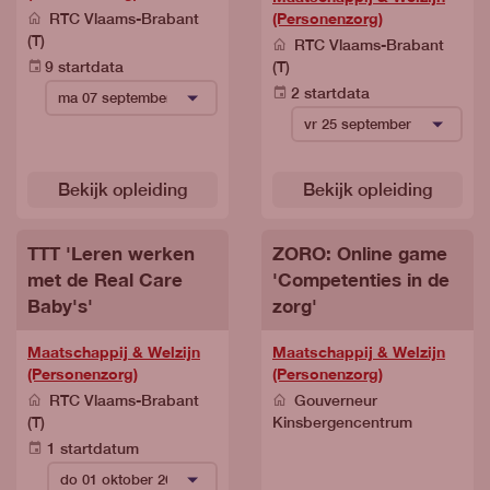
(Personenzorg)
RTC Vlaams-Brabant
(T)
RTC Vlaams-Brabant
9 startdata
(T)
2 startdata
Bekijk opleiding
Bekijk opleiding
TTT 'Leren werken
ZORO: Online game
met de Real Care
'Competenties in de
Baby's'
zorg'
Maatschappij & Welzijn
Maatschappij & Welzijn
(Personenzorg)
(Personenzorg)
RTC Vlaams-Brabant
Gouverneur
(T)
Kinsbergencentrum
1 startdatum