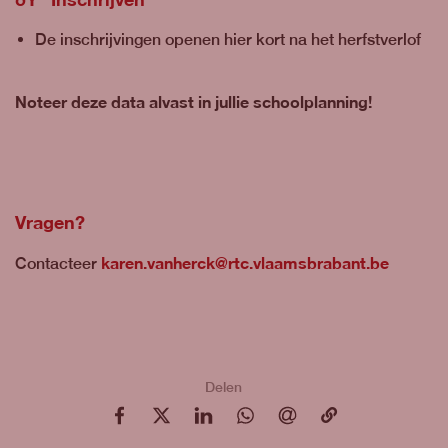
De inschrijvingen openen hier kort na het herfstverlof
Noteer deze data alvast in jullie schoolplanning!
Vragen?
karen.vanherck@rtc.vlaamsbrabant.be
Contacteer
Delen
op Facebook
op X
op LinkedIn
op WhatsApp
via e-mail
via e-mail